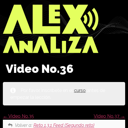
Video No.36
Por favor, inscríbete en el
curso
antes de
empezar la lección.
Video No.35
Video No.37
Volver a:
Reto 1.3.1 Feed (Segundo reto)