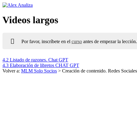
Ir
al
contenido
Videos largos
Por favor, inscríbete en el
curso
antes de empezar la lección.
4.2 Listado de razones. Chat GPT
4.3 Elaboración de libretos CHAT GPT
Volver a:
MLM Solo Socios
> Creación de contenido. Redes Sociales