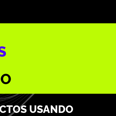
S
DO
UCTOS USANDO